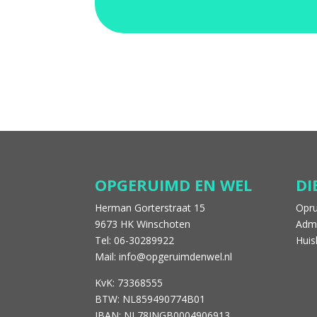
OPGERUIMD EN WEL
D
Herman Gorterstraat 15
Opr
9673 HK Winschoten
Admi
Tel: 06-30289922
Hui
Mail: info@opgeruimdenwel.nl
KvK: 73368555
BTW: NL859490774B01
IBAN: NL78INGB0004906913