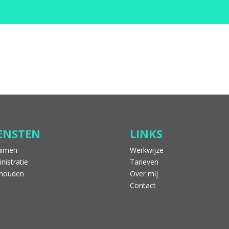
IENSTEN
LINKS
uimen
Werkwijze
nistratie
Tarieven
shouden
Over mij
Contact